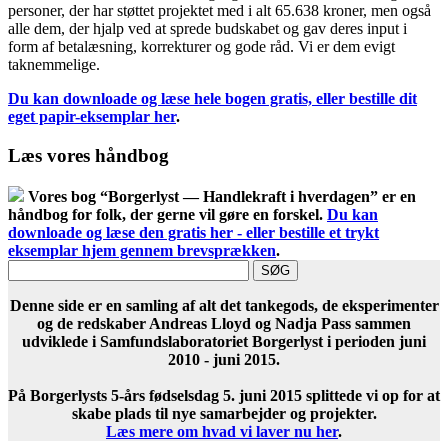
personer, der har støttet projektet med i alt 65.638 kroner, men også
alle dem, der hjalp ved at sprede budskabet og gav deres input i
form af betalæsning, korrekturer og gode råd. Vi er dem evigt
taknemmelige.
Du kan downloade og læse hele bogen gratis, eller bestille dit
eget papir-eksemplar her
.
Læs vores håndbog
Vores bog “Borgerlyst — Handlekraft i hverdagen” er en
håndbog for folk, der gerne vil gøre en forskel.
Du kan
downloade og læse den gratis her - eller bestille et trykt
eksemplar hjem gennem brevsprækken
.
Denne side er en samling af alt det tankegods, de eksperimenter
og de redskaber Andreas Lloyd og Nadja Pass sammen
udviklede i Samfundslaboratoriet Borgerlyst i perioden juni
2010 - juni 2015.
På Borgerlysts 5-års fødselsdag 5. juni 2015 splittede vi op for at
skabe plads til nye samarbejder og projekter.
Læs mere om hvad vi laver nu her
.