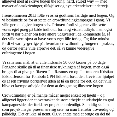
alligevel med at skrive bogen the long, hard, stupid way — med
masser af omskrivninger, tilføjelser og nye erkendelser undervejs.
I sensommeren 2013 følte vi os så godt som færdige med bogen. Og
vi besluttede os for at sætte en crowdfundingkampagne i gang. Vi
ville gerne udgive bogen selv. Primært fordi vi gerne ville sætte
vores eget præg på både indhold, form og visuelt udtryk, men også
fordi vi har planer om flere andre udgivelser i de kommende år, så
det ville være sjovt at have vores eget lille forlag. Og ikke mindst
fordi vi var nysgerrige på, hvordan crowdfunding fungerer i praksis,
og derfor gerne ville afprøve det, så vi kunne videregive
erfaringerne i bogen.
Vi satte som mål, at vi ville indsamle 50.000 kroner på 50 dage.
Pengene skulle gå til at finansiere trykningen af bogen, men også
bruges til at give grafikeren Jan Rasmussen og illustratoren Kristian
Eskild Jensen fra Tombola CPH lidt løn, fordi de i årevis har hjulpet
os af ren frivillig borgerlyst uden at få en krone for det, og det ville
blive et kæmpe arbejde for dem at designe og illustrere bogen.
Crowdfunding er på mange måder meget enkelt og ligetil – og
alligevel ligger der et overraskende stort arbejde at udarbejde en god
kampagneside, der forklarer projektet ordentligt. Samtidig skal man
som projektmager præsentere sig selv, så man fremstår troværdig og
pålidelig. Det er ikke så nemt. Og vi endte med at bruge en del tid