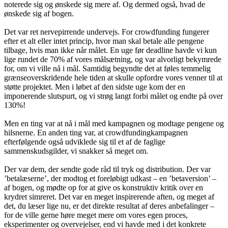
noterede sig og ønskede sig mere af. Og dermed også, hvad de
ønskede sig af bogen.
Det var ret nervepirrende undervejs. For crowdfunding fungerer
efter et alt eller intet princip, hvor man skal betale alle pengene
tilbage, hvis man ikke når målet. En uge før deadline havde vi kun
lige rundet de 70% af vores målsætning, og var alvorligt bekymrede
for, om vi ville nå i mål. Samtidig begyndte det at føles temmelig
grænseoverskridende hele tiden at skulle opfordre vores venner til at
støtte projektet. Men i løbet af den sidste uge kom der en
imponerende slutspurt, og vi strøg langt forbi målet og endte på over
130%!
Men en ting var at nå i mål med kampagnen og modtage pengene og
hilsnerne. En anden ting var, at crowdfundingkampagnen
efterfølgende også udviklede sig til et af de faglige
sammenskudsgilder, vi snakker så meget om.
Der var dem, der sendte gode råd til tryk og distribution. Der var
’betalæserne’, der modtog et foreløbigt udkast – en ’betaversion’ –
af bogen, og mødte op for at give os konstruktiv kritik over en
krydret simreret. Det var en meget inspirerende aften, og meget af
det, du læser lige nu, er det direkte resultat af deres anbefalinger –
for de ville gerne høre meget mere om vores egen proces,
eksperimenter og overvejelser, end vi havde med i det konkrete