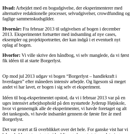
Hvad:
Arbejdet med en bogudgivelse, der eksperimenterer med
alternative redaktionelle processer, selvudgivelser, crowdfunding og
faglige sammenskudsgilder.
Hvornår:
Fra februar 2013 til udgivelsen af bogen i december
2013. Eksperimentet fortsætter med indsamling af nye cases,
eksempler og projektportrætter, der kan indgå i et eventuelt nyt
oplag af bogen.
Hvorfor:
Vi ville skrive den håndbog, vi selv manglede, da vi først
fik idéen til at starte Borgerlyst.
Op mod jul 2013 udgav vi bogen “Borgerlyst – handlekraft i
hverdagen” efter måneders intensiv arbejde. Og ligesom så meget
andet vi har lavet, er bogen i sig selv et eksperiment.
Idéen til bog-eksperimentet opstod, da vi i februar 2013 var på en
uges intensivt arbejdsophold på den nystartede Jyderup Højskole,
hvor vi gennemgik alle de eksperimenter, vi havde foretaget og alt
det tankegods, vi havde indsamlet gennem de første fire år med
Borgerlyst.
Det var svært at få overblikket over det hele. For ganske vist har vi