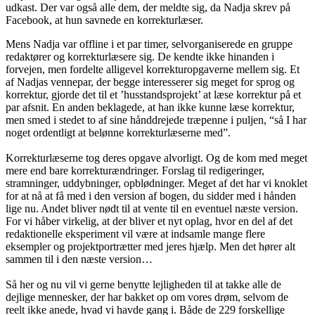
udkast. Der var også alle dem, der meldte sig, da Nadja skrev på
Facebook, at hun savnede en korrekturlæser.
Mens Nadja var offline i et par timer, selvorganiserede en gruppe
redaktører og korrekturlæsere sig. De kendte ikke hinanden i
forvejen, men fordelte alligevel korrekturopgaverne mellem sig. Et
af Nadjas vennepar, der begge interesserer sig meget for sprog og
korrektur, gjorde det til et ’husstandsprojekt’ at læse korrektur på et
par afsnit. En anden beklagede, at han ikke kunne læse korrektur,
men smed i stedet to af sine hånddrejede træpenne i puljen, “så I har
noget ordentligt at belønne korrekturlæserne med”.
Korrekturlæserne tog deres opgave alvorligt. Og de kom med meget
mere end bare korrekturændringer. Forslag til redigeringer,
stramninger, uddybninger, opblødninger. Meget af det har vi knoklet
for at nå at få med i den version af bogen, du sidder med i hånden
lige nu. Andet bliver nødt til at vente til en eventuel næste version.
For vi håber virkelig, at der bliver et nyt oplag, hvor en del af det
redaktionelle eksperiment vil være at indsamle mange flere
eksempler og projektportrætter med jeres hjælp. Men det hører alt
sammen til i den næste version…
Så her og nu vil vi gerne benytte lejligheden til at takke alle de
dejlige mennesker, der har bakket op om vores drøm, selvom de
reelt ikke anede, hvad vi havde gang i. Både de 229 forskellige