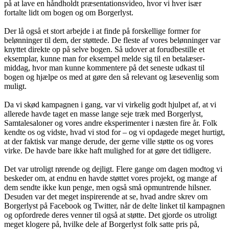
på at lave en håndholdt præsentationsvideo, hvor vi hver især
fortalte lidt om bogen og om Borgerlyst.
Der lå også et stort arbejde i at finde på forskellige former for
belønninger til dem, der støttede. De fleste af vores belønninger var
knyttet direkte op på selve bogen. Så udover at forudbestille et
eksemplar, kunne man for eksempel melde sig til en betalæser-
middag, hvor man kunne kommentere på det seneste udkast til
bogen og hjælpe os med at gøre den så relevant og læsevenlig som
muligt.
Da vi skød kampagnen i gang, var vi virkelig godt hjulpet af, at vi
allerede havde taget en masse lange seje træk med Borgerlyst,
Samtalesaloner og vores andre eksperimenter i næsten fire år. Folk
kendte os og vidste, hvad vi stod for – og vi opdagede meget hurtigt,
at der faktisk var mange derude, der gerne ville støtte os og vores
virke. De havde bare ikke haft mulighed for at gøre det tidligere.
Det var utroligt rørende og dejligt. Flere gange om dagen modtog vi
beskeder om, at endnu en havde støttet vores projekt, og mange af
dem sendte ikke kun penge, men også små opmuntrende hilsner.
Desuden var det meget inspirerende at se, hvad andre skrev om
Borgerlyst på Facebook og Twitter, når de delte linket til kampagnen
og opfordrede deres venner til også at støtte. Det gjorde os utroligt
meget klogere på, hvilke dele af Borgerlyst folk satte pris på,