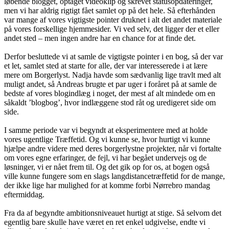
løbende blogget, optaget videoklip og skrevet statusopdateringer,
men vi har aldrig rigtigt fået samlet op på det hele. Så efterhånden
var mange af vores vigtigste pointer druknet i alt det andet materiale
på vores forskellige hjemmesider. Vi ved selv, det ligger der et eller
andet sted – men ingen andre har en chance for at finde det.
Derfor besluttede vi at samle de vigtigste pointer i en bog, så der var
et let, samlet sted at starte for alle, der var interesserede i at lære
mere om Borgerlyst. Nadja havde som sædvanlig lige travlt med alt
muligt andet, så Andreas brugte et par uger i foråret på at samle de
bedste af vores blogindlæg i noget, der mest af alt mindede om en
såkaldt ’blogbog’, hvor indlæggene stod råt og uredigeret side om
side.
I samme periode var vi begyndt at eksperimentere med at holde
vores ugentlige Træffetid. Og vi kunne se, hvor hurtigt vi kunne
hjælpe andre videre med deres borgerlystne projekter, når vi fortalte
om vores egne erfaringer, de fejl, vi har begået undervejs og de
løsninger, vi er nået frem til. Og det gik op for os, at bogen også
ville kunne fungere som en slags langdistancetræffetid for de mange,
der ikke lige har mulighed for at komme forbi Nørrebro mandag
eftermiddag.
Fra da af begyndte ambitionsniveauet hurtigt at stige. Så selvom det
egentlig bare skulle have været en ret enkel udgivelse, endte vi