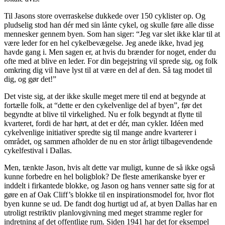
Til Jasons store overraskelse dukkede over 150 cyklister op. Og
pludselig stod han dér med sin lånte cykel, og skulle føre alle disse
mennesker gennem byen. Som han siger: “Jeg var slet ikke klar til at
være leder for en hel cykelbevægelse. Jeg anede ikke, hvad jeg
havde gang i. Men sagen er, at hvis du brænder for noget, ender du
ofte med at blive en leder. For din begejstring vil sprede sig, og folk
omkring dig vil have lyst til at være en del af den. Så tag modet til
dig, og gør det!”
Det viste sig, at der ikke skulle meget mere til end at begynde at
fortælle folk, at “dette er den cykelvenlige del af byen”, før det
begyndte at blive til virkelighed. Nu er folk begyndt at flytte til
kvarteret, fordi de har hørt, at det er dér, man cykler. Idéen med
cykelvenlige initiativer spredte sig til mange andre kvarterer i
området, og sammen afholder de nu en stor årligt tilbagevendende
cykelfestival i Dallas.
Men, tænkte Jason, hvis alt dette var muligt, kunne de så ikke også
kunne forbedre en hel boligblok? De fleste amerikanske byer er
inddelt i firkantede blokke, og Jason og hans venner satte sig for at
gøre en af Oak Cliff’s blokke til en inspirationsmodel for, hvor flot
byen kunne se ud. De fandt dog hurtigt ud af, at byen Dallas har en
utroligt restriktiv planlovgivning med meget stramme regler for
indretning af det offentlige rum. Siden 1941 har det for eksempel