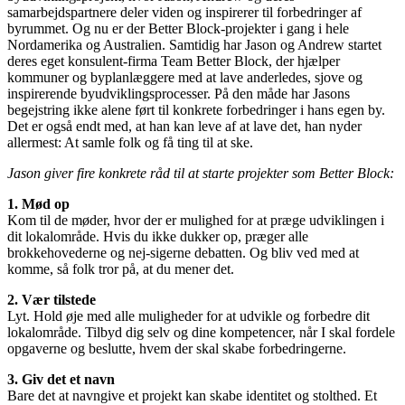
samarbejdspartnere deler viden og inspirerer til forbedringer af
byrummet. Og nu er der Better Block-projekter i gang i hele
Nordamerika og Australien. Samtidig har Jason og Andrew startet
deres eget konsulent-firma Team Better Block, der hjælper
kommuner og byplanlæggere med at lave anderledes, sjove og
inspirerende byudviklingsprocesser. På den måde har Jasons
begejstring ikke alene ført til konkrete forbedringer i hans egen by.
Det er også endt med, at han kan leve af at lave det, han nyder
allermest: At samle folk og få ting til at ske.
Jason giver fire konkrete råd til at starte projekter som Better Block:
1. Mød op
Kom til de møder, hvor der er mulighed for at præge udviklingen i
dit lokalområde. Hvis du ikke dukker op, præger alle
brokkehovederne og nej-sigerne debatten. Og bliv ved med at
komme, så folk tror på, at du mener det.
2. Vær tilstede
Lyt. Hold øje med alle muligheder for at udvikle og forbedre dit
lokalområde. Tilbyd dig selv og dine kompetencer, når I skal fordele
opgaverne og beslutte, hvem der skal skabe forbedringerne.
3. Giv det et navn
Bare det at navngive et projekt kan skabe identitet og stolthed. Et