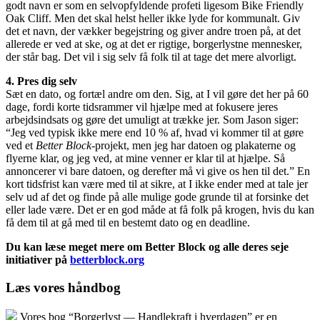
godt navn er som en selvopfyldende profeti ligesom Bike Friendly
Oak Cliff. Men det skal helst heller ikke lyde for kommunalt. Giv
det et navn, der vækker begejstring og giver andre troen på, at det
allerede er ved at ske, og at det er rigtige, borgerlystne mennesker,
der står bag. Det vil i sig selv få folk til at tage det mere alvorligt.
4. Pres dig selv
Sæt en dato, og fortæl andre om den. Sig, at I vil gøre det her på 60
dage, fordi korte tidsrammer vil hjælpe med at fokusere jeres
arbejdsindsats og gøre det umuligt at trække jer. Som Jason siger:
“Jeg ved typisk ikke mere end 10 % af, hvad vi kommer til at gøre
ved et
Better Block
-projekt, men jeg har datoen og plakaterne og
flyerne klar, og jeg ved, at mine venner er klar til at hjælpe. Så
annoncerer vi bare datoen, og derefter må vi give os hen til det.” En
kort tidsfrist kan være med til at sikre, at I ikke ender med at tale jer
selv ud af det og finde på alle mulige gode grunde til at forsinke det
eller lade være. Det er en god måde at få folk på krogen, hvis du kan
få dem til at gå med til en bestemt dato og en deadline.
Du kan læse meget mere om Better Block og alle deres seje
initiativer på
betterblock.org
Læs vores håndbog
Vores bog “Borgerlyst — Handlekraft i hverdagen” er en