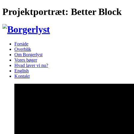
Projektportræt: Better Block
Forside
Overblik
Om Borgerlyst
Vores bøger
Hvad laver vi nu?
English
Kontakt