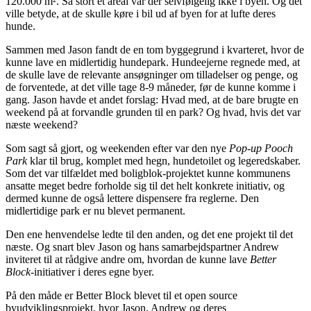
120.000 m². Så stort et areal var der selvfølgelig ikke i byen. Og det
ville betyde, at de skulle køre i bil ud af byen for at lufte deres
hunde.
Sammen med Jason fandt de en tom byggegrund i kvarteret, hvor de
kunne lave en midlertidig hundepark. Hundeejerne regnede med, at
de skulle lave de relevante ansøgninger om tilladelser og penge, og
de forventede, at det ville tage 8-9 måneder, før de kunne komme i
gang. Jason havde et andet forslag: Hvad med, at de bare brugte en
weekend på at forvandle grunden til en park? Og hvad, hvis det var
næste weekend?
Som sagt så gjort, og weekenden efter var den nye
Pop-up Pooch
Park
klar til brug, komplet med hegn, hundetoilet og legeredskaber.
Som det var tilfældet med boligblok-projektet kunne kommunens
ansatte meget bedre forholde sig til det helt konkrete initiativ, og
dermed kunne de også lettere dispensere fra reglerne. Den
midlertidige park er nu blevet permanent.
Den ene henvendelse ledte til den anden, og det ene projekt til det
næste. Og snart blev Jason og hans samarbejdspartner Andrew
inviteret til at rådgive andre om, hvordan de kunne lave
Better
Block
-initiativer i deres egne byer.
På den måde er Better Block blevet til et open source
byudviklingsprojekt, hvor Jason, Andrew og deres