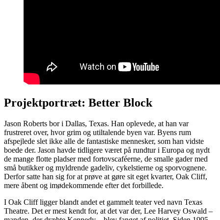
Projektportræt: Better Block
Jason Roberts bor i Dallas, Texas. Han oplevede, at han var
frustreret over, hvor grim og utiltalende byen var. Byens rum
afspejlede slet ikke alle de fantastiske mennesker, som han vidste
boede der. Jason havde tidligere været på rundtur i Europa og nydt
de mange flotte pladser med fortovscaféerne, de smalle gader med
små butikker og myldrende gadeliv, cykelstierne og sporvognene.
Derfor satte han sig for at prøve at gøre sit eget kvarter, Oak Cliff,
mere åbent og imødekommende efter det forbillede.
I Oak Cliff ligger blandt andet et gammelt teater ved navn Texas
Theatre. Det er mest kendt for, at det var der, Lee Harvey Oswald –
manden, der dræbte Kennedy – blev fanget af politiet. Siden 1995