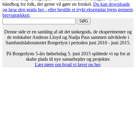
håndbog for folk, der gerne vil gøre en forskel.
Du kan downloade
og læse den gratis her - eller bestille et trykt eksemplar hjem gennem
brevsprækken
.
Denne side er en samling af alt det tankegods, de eksperimenter og
de redskaber Andreas Lloyd og Nadja Pass sammen udviklede i
Samfundslaboratoriet Borgerlyst i perioden juni 2010 - juni 2015.
På Borgerlysts 5-års fødselsdag 5. juni 2015 splittede vi op for at
skabe plads til nye samarbejder og projekter.
Læs mere om hvad vi laver nu her
.