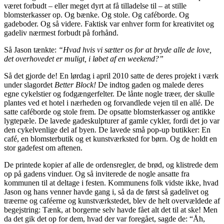
været forbudt – eller meget dyrt at få tilladelse til – at stille
blomsterkasser op. Og bænke. Og stole. Og caféborde. Og
gadeboder. Og så videre. Faktisk var enhver form for kreativitet og
gadeliv nærmest forbudt på forhånd.
Så Jason tænkte:
“Hvad hvis vi sætter os for at bryde alle de love,
det overhovedet er muligt, i løbet af en weekend?”
Så det gjorde de! En lørdag i april 2010 satte de deres projekt i værk
under slagordet
Better Block!
De indtog gaden og malede deres
egne cykelstier og fodgængerfelter. De lånte nogle træer, der skulle
plantes ved et hotel i nærheden og forvandlede vejen til en allé. De
satte caféborde og stole frem. De opsatte blomsterkasser og antikke
lygtepæle. De lavede gadeskulpturer af gamle cykler, fordi det jo var
den cykelvenlige del af byen. De lavede små pop-up butikker: En
café, en blomsterbutik og et kunstværksted for børn. Og de holdt en
stor gadefest om aftenen.
De printede kopier af alle de ordensregler, de brød, og klistrede dem
op på gadens vinduer. Og så inviterede de nogle ansatte fra
kommunen til at deltage i festen. Kommunens folk vidste ikke, hvad
Jason og hans venner havde gang i, så da de først så gadelivet og
træerne og caféerne og kunstværkstedet, blev de helt overvældede af
begejstring: Tænk, at borgerne selv havde fået alt det til at ske! Men
da det gik det op for dem, hvad der var foregået, sagde de: “Åh,