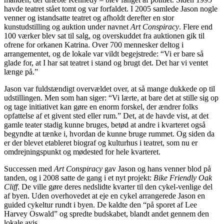
havde teatret stået tomt og var forfaldet. I 2005 samlede Jason nogle
venner og istandsatte teatret og afholdt derefter en stor
kunstudstilling og auktion under navnet
Art Conspiracy
. Flere end
100 værker blev sat til salg, og overskuddet fra auktionen gik til
ofrene for orkanen Katrina. Over 700 mennesker deltog i
arrangementet, og de lokale var vildt begejstrede: “Vi er bare så
glade for, at I har sat teatret i stand og brugt det. Det har vi ventet
længe på.”
Jason var fuldstændigt overvældet over, at så mange dukkede op til
udstillingen. Men som han siger: “Vi lærte, at bare det at stille sig op
og tage initiativet kan gøre en enorm forskel, der ændrer folks
opfattelse af et givent sted eller rum.” Det, at de havde vist, at det
gamle teater stadig kunne bruges, betød at andre i kvarteret også
begyndte at tænke i, hvordan de kunne bruge rummet. Og siden da
er der blevet etableret biograf og kulturhus i teatret, som nu er
omdrejningspunkt og mødested for hele kvarteret.
Successen med
Art Conspiracy
gav Jason og hans venner blod på
tanden, og i 2008 satte de gang i et nyt projekt:
Bike Friendly Oak
Cliff
. De ville gøre deres nedslidte kvarter til den cykel-venlige del
af byen. Uden overhovedet at eje en cykel arrangerede Jason en
guided cykeltur rundt i byen. De kaldte den “på sporet af Lee
Harvey Oswald” og spredte budskabet, blandt andet gennem den
lokale avis.