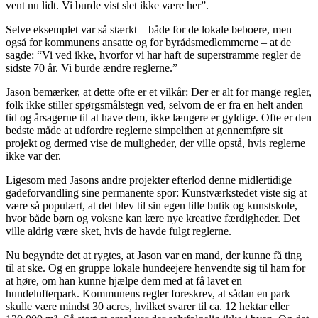
vent nu lidt. Vi burde vist slet ikke være her”.
Selve eksemplet var så stærkt – både for de lokale beboere, men
også for kommunens ansatte og for byrådsmedlemmerne – at de
sagde: “Vi ved ikke, hvorfor vi har haft de superstramme regler de
sidste 70 år. Vi burde ændre reglerne.”
Jason bemærker, at dette ofte er et vilkår: Der er alt for mange regler,
folk ikke stiller spørgsmålstegn ved, selvom de er fra en helt anden
tid og årsagerne til at have dem, ikke længere er gyldige. Ofte er den
bedste måde at udfordre reglerne simpelthen at gennemføre sit
projekt og dermed vise de muligheder, der ville opstå, hvis reglerne
ikke var der.
Ligesom med Jasons andre projekter efterlod denne midlertidige
gadeforvandling sine permanente spor: Kunstværkstedet viste sig at
være så populært, at det blev til sin egen lille butik og kunstskole,
hvor både børn og voksne kan lære nye kreative færdigheder. Det
ville aldrig være sket, hvis de havde fulgt reglerne.
Nu begyndte det at rygtes, at Jason var en mand, der kunne få ting
til at ske. Og en gruppe lokale hundeejere henvendte sig til ham for
at høre, om han kunne hjælpe dem med at få lavet en
hundelufterpark. Kommunens regler foreskrev, at sådan en park
skulle være mindst 30 acres, hvilket svarer til ca. 12 hektar eller