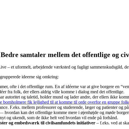
dre samtaler mellem det offentlige og ci
ve – et uformelt, arbejdende værksted og fagligt sammenskudsgild, de
grupperede ideerne sig omkring:
er, ofte i det offentlige rum. En af idéerne var at give borgere en “v
r fra folk, der ellers aldrig ville komme i dialog med det offentlige.
utoritet og taletid, holder mund og lader andre, der ellers ikke kommer 
 bornholmere fik lejlighed til at komme til orde overfor en gruppe folke
ce. F.eks. mellem professorer og studerende, læger og patienter og pårø
 hvordan kan det offentlige komme mere i øjenhøjde og møde borgerne
 nyt og ukendt, som de ikke helt ved hvordan vil ende på forhånd.
ster og embedsværk til civilsamfundets initiativer
– f.eks. ved at sk