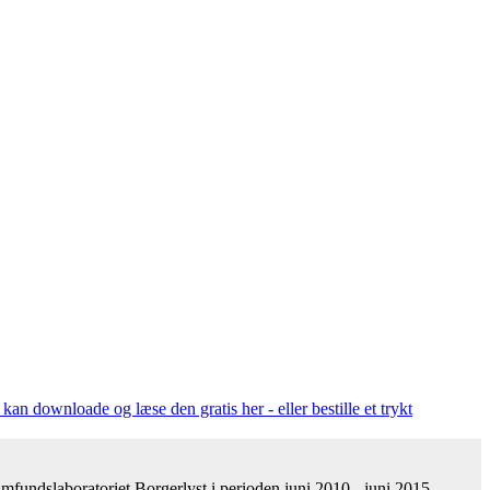
kan downloade og læse den gratis her - eller bestille et trykt
fundslaboratoriet Borgerlyst i perioden juni 2010 - juni 2015.