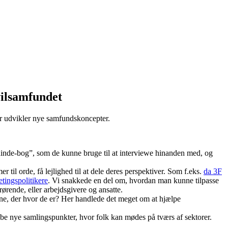
vilsamfundet
r udvikler nye samfundskoncepter.
eninde-bog”, som de kunne bruge til at interviewe hinanden med, og
til orde, få lejlighed til at dele deres perspektiver. Som f.eks.
da 3F
tingspolitikere
. Vi snakkede en del om, hvordan man kunne tilpasse
rende, eller arbejdsgivere og ansatte.
, der hvor de er? Her handlede det meget om at hjælpe
abe nye samlingspunkter, hvor folk kan mødes på tværs af sektorer.