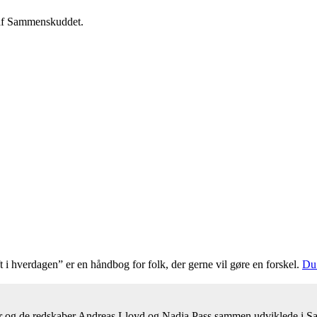
d af Sammenskuddet.
 hverdagen” er en håndbog for folk, der gerne vil gøre en forskel.
Du 
er og de redskaber Andreas Lloyd og Nadja Pass sammen udviklede i Sam