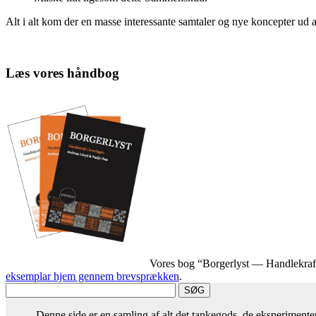
Alt i alt kom der en masse interessante samtaler og nye koncepter u
Læs vores håndbog
Vores bog “Borgerlyst — Handlekraft i
eksemplar hjem gennem brevsprækken
.
Denne side er en samling af alt det tankegods, de eksperiment