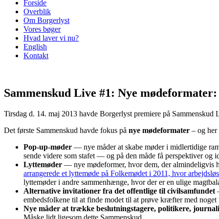
Forside
Overblik
Om Borgerlyst
Vores bøger
Hvad laver vi nu?
English
Kontakt
Sammenskud Live #1: Nye mødeformater: Be
Tirsdag d. 14. maj 2013 havde Borgerlyst premiere på Sammenskud Li
Det første Sammenskud havde fokus på
nye mødeformater
– og her 
Pop-up-møder
— nye måder at skabe møder i midlertidige ramm
sende videre som stafet — og på den måde få perspektiver og idée
Lyttemøder
— nye mødeformer, hvor dem, der almindeligvis har a
arrangerede et lyttemøde på Folkemødet i 2011, hvor arbejdsløse
lyttemøder i andre sammenhænge, hvor der er en ulige magtbalan
Alternative invitationer fra det offentlige til civilsamfundet
—
embedsfolkene til at finde modet til at prøve kræfter med noget
Nye måder at trække beslutningstagere, politikere, journali
Måske lidt ligesom dette Sammenskud.