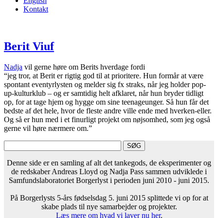
English
Kontakt
Berit Viuf
Nadja
vil gerne høre om Berits hverdage fordi
“jeg tror, at Berit er rigtig god til at prioritere. Hun formår at være
spontant eventyrlysten og melder sig fx straks, når jeg holder pop-
up-kulturklub – og er samtidig helt afklaret, når hun bryder tidligt
op, for at tage hjem og hygge om sine teenageunger. Så hun får det
bedste af det hele, hvor de fleste andre ville ende med hverken-eller.
Og så er hun med i et finurligt projekt om nøjsomhed, som jeg også
gerne vil høre nærmere om.”
Denne side er en samling af alt det tankegods, de eksperimenter og
de redskaber Andreas Lloyd og Nadja Pass sammen udviklede i
Samfundslaboratoriet Borgerlyst i perioden juni 2010 - juni 2015.
På Borgerlysts 5-års fødselsdag 5. juni 2015 splittede vi op for at
skabe plads til nye samarbejder og projekter.
Læs mere om hvad vi laver nu her
.