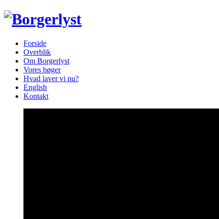
Forside
Overblik
Om Borgerlyst
Vores bøger
Hvad laver vi nu?
English
Kontakt