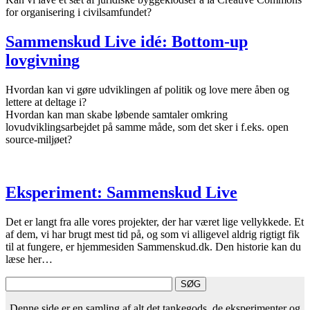
for organisering i civilsamfundet?
Sammenskud Live idé: Bottom-up
lovgivning
Hvordan kan vi gøre udviklingen af politik og love mere åben og
lettere at deltage i?
Hvordan kan man skabe løbende samtaler omkring
lovudviklingsarbejdet på samme måde, som det sker i f.eks. open
source-miljøet?
Eksperiment: Sammenskud Live
Det er langt fra alle vores projekter, der har været lige vellykkede. Et
af dem, vi har brugt mest tid på, og som vi alligevel aldrig rigtigt fik
til at fungere, er hjemmesiden Sammenskud.dk. Den historie kan du
læse her…
Denne side er en samling af alt det tankegods, de eksperimenter og